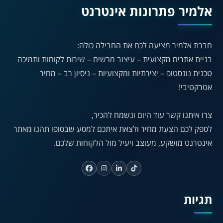
אלמיר פתרונות אינטרנט
◐
◑
חברת אלמיר מציעה לכם את החבילה כולה:
ניגודיות גבוהה
ניגודיות הפוכה
בניית אתרים מקצועית – עיצוב מרשים – שירות לקוחות ותמיכה
☀
◌
טכנית נונסטופ – יצירתיות ומקצועיות – ניסיון רב – מחיר
גווני אפור
בהירות גבוהה
אטרקטיבי!
צרו איתנו קשר עוד היום ונשמח להכיר,
🔗
𝔸
לספק לכם הצעת מחיר ולצאת איתכם למסע שבסופו תהנו מאתר
גופן לדיסלקציה
הדגשת קישורים
אינטרנט מושקע, מעוצב ויעיל מול הלקוחות שלכם.
↕
⇿
ריווח טקסט
גובה שורה
תגיות
⏸
⬡
הדגשת פוקוס
עצירת אנימציות