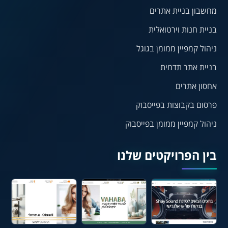
מחשבון בניית אתרים
בניית חנות וירטואלית
¶
🌙
ניהול קמפיין ממומן בגוגל
מצב לילה
הדגשת כותרות
בניית אתר תדמית
⬆
⬍
ריווח פסקאות
סמן גדול
אחסון אתרים
פרסום בקבוצות בפייסבוק
ניהול קמפיין ממומן בפייסבוק
🔊 קריאת טקסט (Beta)
📖 דיסלקציה
👁 ראייה חלשה
בין הפרויקטים שלנו
🖱 מוטורי
🧠 קוגניטיבי
עברית
English
Русский
العربية