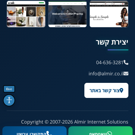
Français
💾 שמור הגדרות
📂 טען הגדרות
יצירת קשר
הצהרת נגישות
משוב נגישות
04-636-3281
info@almir.co.il
פותח על ידי
אלמיר מערכות תוכנה
Esc
צור קשר באתר
Copyright © 2007-2026
Almir Internet Solutions
וואטסאפ
התקשרו עכשיו