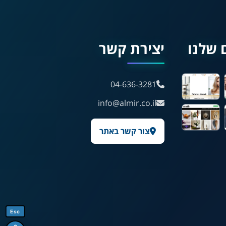
עברית
English
Русский
العربية
 שלנו
יצירת קשר
Français
04-636-3281
💾 שמור הגדרות
📂 טען הגדרות
info@almir.co.il
צור קשר באתר
הצהרת נגישות
משוב נגישות
פותח על ידי
אלמיר מערכות תוכנה
Esc