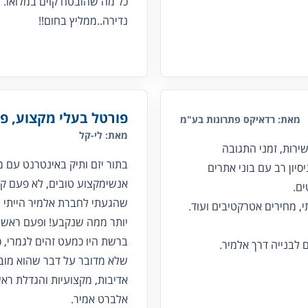
כל מה שהובטח קוים במלואו. י
נדירה..ממליץ בחום!!
פורטל בעלי מקצוע, פו
מאת: רדאיקס פתרונות בע"מ
מאת: לי-קל
ירות, זמני התגובה
בתור יזם ותיק באינטרנט עם מ
סיון רב עם בוני אתרים
אנשימקצוע טובים, לא פעם קיב
ם.
שהגעתי לחברת אלמיר הייתי מ
, מחירים אטרקטיבים ועוד.
יותר ממה שנקבע! ופעם ראשונ
ברשת היו כמעט זהים לגמרי, כ
שלא מדובר על דבר שהוא מובן 
אדיבות, מקצועיות והגדלת ר
אלברט אמיר.