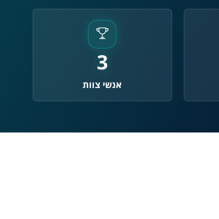
A
A
A
A
A
3
◐
◑
ניגודיות גבוהה
ניגודיות הפוכה
אנשי צוות
☀
◌
גווני אפור
בהירות גבוהה
🔗
𝔸
גופן לדיסלקציה
הדגשת קישורים
↕
⇿
ריווח טקסט
גובה שורה