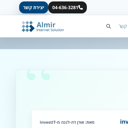
04-636-3281
יצירת קשר
 קשר
מאת: אורן דה-לנגה מ-InvestIT