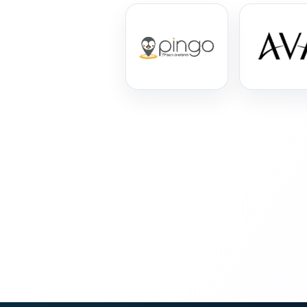
⬡
↖
סמן גדול
הדגשת פוקוס
▬
⏸
עצירת אנימציות
מדריך קריאה
¶
🌙
מצב לילה
הדגשת כותרות
⬆
⬍
ריווח פסקאות
סמן גדול
🔊 קריאת טקסט (Beta)
📖 דיסלקציה
👁 ראייה חלשה
🖱 מוטורי
🧠 קוגניטיבי