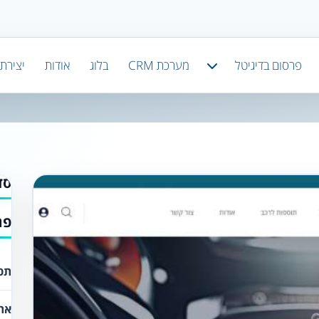
פרסום בדיגיטל
מערכת CRM
בלוג
אודות
יצירת
סד
פר
תכנ
את