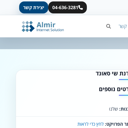
04-636-3281
יצירת קשר
A
A
A
A
A
 קשר
◐
◑
ניגודיות גבוהה
ניגודיות הפוכה
☀
◌
גווני אפור
בהירות גבוהה
נת שי סאונד
טים נוספים
🔗
𝔸
גופן לדיסלקציה
הדגשת קישורים
ות:
שלנו
↕
⇿
ריווח טקסט
גובה שורה
ר הפרויקט:
לחץ כדי לראות