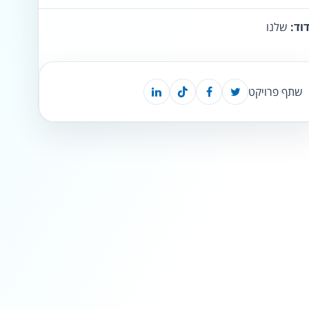
וד:
שלנו
⬡
↖
סמן גדול
הדגשת פוקוס
▬
⏸
שתף פרויקט
עצירת אנימציות
מדריך קריאה
¶
🌙
מצב לילה
הדגשת כותרות
⬆
⬍
ריווח פסקאות
סמן גדול
🔊 קריאת טקסט (Beta)
📖 דיסלקציה
👁 ראייה חלשה