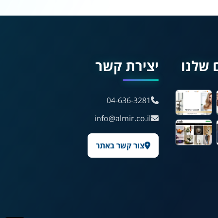
🖱 מוטורי
🧠 קוגניטיבי
עברית
English
Русский
العربية
 שלנו
יצירת קשר
Français
04-636-3281
💾 שמור הגדרות
📂 טען הגדרות
info@almir.co.il
צור קשר באתר
הצהרת נגישות
משוב נגישות
פותח על ידי
אלמיר מערכות תוכנה