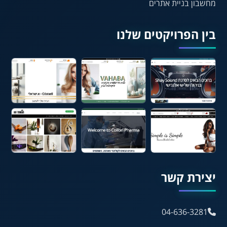
מחשבון בניית אתרים
⬆
⬍
ריווח פסקאות
סמן גדול
בין הפרויקטים שלנו
🔊 קריאת טקסט (Beta)
📖 דיסלקציה
👁 ראייה חלשה
🖱 מוטורי
🧠 קוגניטיבי
עברית
English
Русский
العربية
יצירת קשר
Français
04-636-3281
💾 שמור הגדרות
📂 טען הגדרות