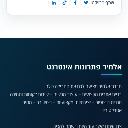
שתף פרויקט
נגישות מאת ASM
Accessibility
תקן ישראלי IS 5568
אלמיר פתרונות אינטרנט
A
חברת אלמיר מציעה לכם את החבילה כולה:
A
A
A
A
בניית אתרים מקצועית – עיצוב מרשים – שירות לקוחות ותמיכה
טכנית נונסטופ – יצירתיות ומקצועיות – ניסיון רב – מחיר
אטרקטיבי!
◐
◑
ניגודיות גבוהה
ניגודיות הפוכה
צרו איתנו קשר עוד היום ונשמח להכיר,