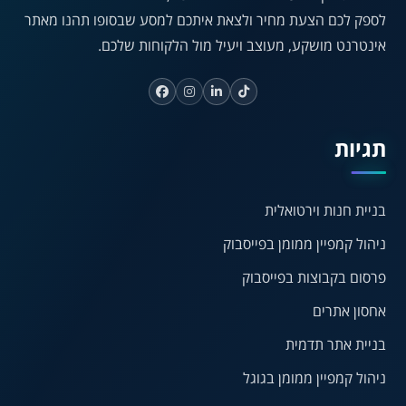
☀
◌
לספק לכם הצעת מחיר ולצאת איתכם למסע שבסופו תהנו מאתר
גווני אפור
בהירות גבוהה
אינטרנט מושקע, מעוצב ויעיל מול הלקוחות שלכם.
🔗
𝔸
גופן לדיסלקציה
הדגשת קישורים
תגיות
↕
⇿
ריווח טקסט
גובה שורה
בניית חנות וירטואלית
ניהול קמפיין ממומן בפייסבוק
⏸
⬡
פרסום בקבוצות בפייסבוק
הדגשת פוקוס
עצירת אנימציות
אחסון אתרים
בניית אתר תדמית
¶
🌙
ניהול קמפיין ממומן בגוגל
מצב לילה
הדגשת כותרות