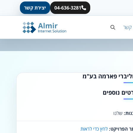
04-636-3281
יצירת קשר
A
A
A
A
A
 קשר
◐
◑
ניגודיות גבוהה
ניגודיות הפוכה
☀
◌
גווני אפור
בהירות גבוהה
ליברי פארמה בע"מ
טים נוספים
🔗
𝔸
גופן לדיסלקציה
הדגשת קישורים
ות:
שלנו
↕
⇿
ריווח טקסט
גובה שורה
ר הפרויקט:
לחץ כדי לראות