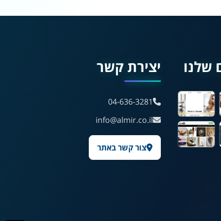
🖱 מוטורי
🧠 קוגניטיבי
עברית
English
Русский
العربية
 שלנו
יצירת קשר
Français
04-636-3281
💾 שמור הגדרות
📂 טען הגדרות
info@almir.co.il
צור קשר באתר
הצהרת נגישות
משוב נגישות
פותח על ידי
אלמיר מערכות תוכנה