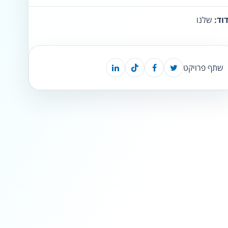
וד:
שלנו
⬡
↖
סמן גדול
הדגשת פוקוס
▬
⏸
שתף פרויקט
עצירת אנימציות
מדריך קריאה
¶
🌙
מצב לילה
הדגשת כותרות
⬆
⬍
ריווח פסקאות
סמן גדול
🔊 קריאת טקסט (Beta)
📖 דיסלקציה
👁 ראייה חלשה