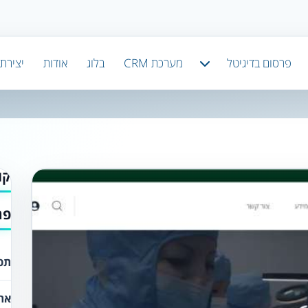
פרסום בדיגיטל
מערכת CRM
בלוג
אודות
יצירת
קו
פר
תכנ
את