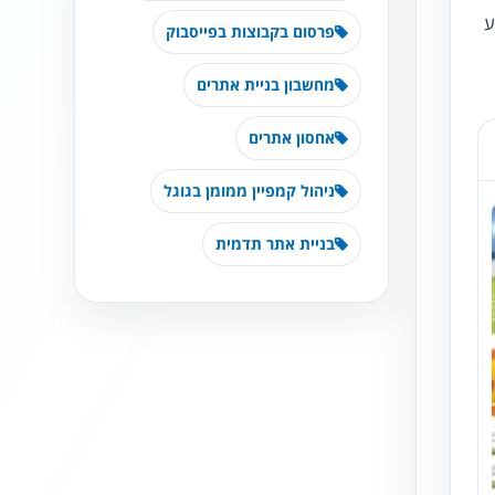
ע
פרסום בקבוצות בפייסבוק
מחשבון בניית אתרים
אחסון אתרים
ניהול קמפיין ממומן בגוגל
בניית אתר תדמית
נגישות מאת ASM Accessibility
תקן ישראלי IS 5568
A
A
A
A
A
◐
◑