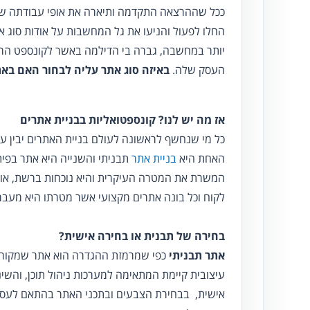
ככל שההרצאה התקדמה ותיארה את אופי עבודתה של 
החלו לפעול והניעו את גל המחשבות על אודות סוג
יותר במחשבה, גברה בי הדילמה באשר לקונספט הראו
העסק שלה.
באיזה סוג אתר עליה לבחור האם בא
אז מה יש לנו? קונספטואליות בבניית אתרים
כל מי שנחשף לראשונה לעולם בניית האתרים יבין ע
האחת היא
בניית אתר
תבניתי והשנייה היא אתר בפית
המשרת את המטרה העיקרית והיא נוכחות ברשת, אול
לקוח וכל בונה אתרים מקצועי אשר מטרתו היא מעבר
בחירה של תבנית או בחירה אישית?
אתר תבניתי
כפי שמרמזת ההגדרה הוא אתר שמקורו 
עיצובית קיימת המתאימה למערכות ניהול תוכן, והשי
אישית, בבחירת הצבעים ובתכני האתר בהתאם לעסק 