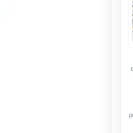
ניגודיות גבוהה
ניגודיות הפוכה
☀
◌
גווני אפור
בהירות גבוהה
🔗
𝔸
גופן לדיסלקציה
הדגשת קישורים
↕
⇿
ם
ריווח טקסט
גובה שורה
⬡
↖
סמן גדול
הדגשת פוקוס
ן
▬
⏸
עצירת אנימציות
מדריך קריאה