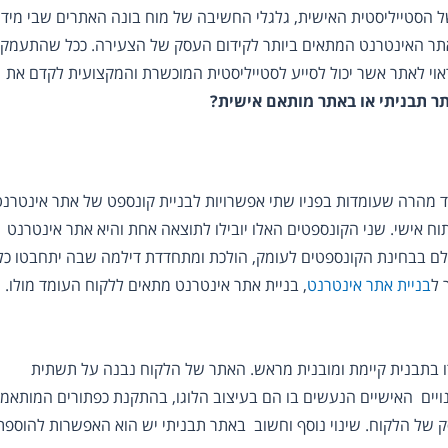
הסטייליסטית האישית, גלגלי החשיבה של מוח בונה האתרים שבי מיד
 אתר האינטרנט המתאים ביותר לקידום העסק של הצעירה. ככל שהתעמקת
י לאתר אשר יכול לסייע לסטייליסטית המוכשרת והמקצועית לקדם את
תר תבניתי או באתר מותאם אישית?
ד מהרה שעומדות בפניו שתי אפשרויות לבניית קונספט של אתר אינטרנט
וח אישי. שני הקונספטים האלו יובילו לתוצאה אחת והיא אתר אינטרנט
ם בבחינת הקונספטים לעומק, הולכת ומתחדדת דילמה שבה יתחבטו כל
 ל
בניית אתר אינטרנט
, בניית אתר אינטרנט מתאים ללקוח העומד מולו.
בתבנית קיימת ומובנית מראש. האתר של הלקוח נבנה על תשתית
נויים האישיים הנעשים בו הם בעיצוב הלוגו, בהתקנת כפתורים המותאמי
של הלקוח. שינוי נוסף וחשוב באתר תבניתי יש הוא האפשרות להוספת