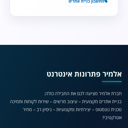
מחשבון בניית אתרים
נגישות מאת ASM
Accessibility
תקן ישראלי IS 5568
A
A
A
A
A
אלמיר פתרונות אינטרנט
◐
◑
חברת אלמיר מציעה לכם את החבילה כולה:
ניגודיות גבוהה
ניגודיות הפוכה
בניית אתרים מקצועית – עיצוב מרשים – שירות לקוחות ותמיכה
☀
◌
טכנית נונסטופ – יצירתיות ומקצועיות – ניסיון רב – מחיר
גווני אפור
בהירות גבוהה
אטרקטיבי!