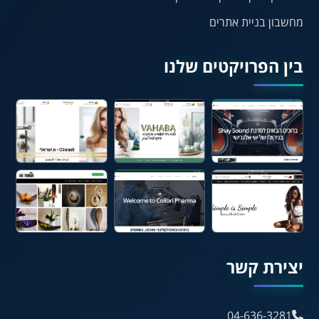
מחשבון בניית אתרים
🔊 קריאת טקסט (Beta)
📖 דיסלקציה
👁 ראייה חלשה
בין הפרויקטים שלנו
🖱 מוטורי
🧠 קוגניטיבי
עברית
English
Русский
العربية
Français
💾 שמור הגדרות
📂 טען הגדרות
יצירת קשר
הצהרת נגישות
משוב נגישות
04-636-3281