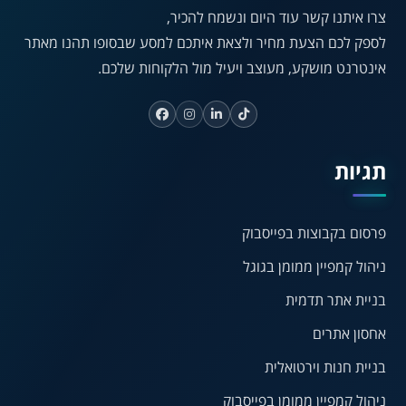
צרו איתנו קשר עוד היום ונשמח להכיר,
🔗
𝔸
לספק לכם הצעת מחיר ולצאת איתכם למסע שבסופו תהנו מאתר
גופן לדיסלקציה
הדגשת קישורים
אינטרנט מושקע, מעוצב ויעיל מול הלקוחות שלכם.
↕
⇿
ריווח טקסט
גובה שורה
תגיות
⏸
⬡
הדגשת פוקוס
עצירת אנימציות
פרסום בקבוצות בפייסבוק
ניהול קמפיין ממומן בגוגל
¶
🌙
בניית אתר תדמית
מצב לילה
הדגשת כותרות
אחסון אתרים
⬆
⬍
ריווח פסקאות
סמן גדול
בניית חנות וירטואלית
ניהול קמפיין ממומן בפייסבוק