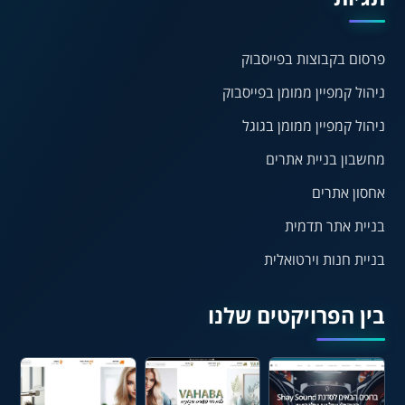
⏸
⬡
הדגשת פוקוס
עצירת אנימציות
פרסום בקבוצות בפייסבוק
ניהול קמפיין ממומן בפייסבוק
¶
🌙
ניהול קמפיין ממומן בגוגל
מצב לילה
הדגשת כותרות
מחשבון בניית אתרים
⬆
⬍
ריווח פסקאות
סמן גדול
אחסון אתרים
בניית אתר תדמית
בניית חנות וירטואלית
🔊 קריאת טקסט (Beta)
📖 דיסלקציה
👁 ראייה חלשה
בין הפרויקטים שלנו
🖱 מוטורי
🧠 קוגניטיבי