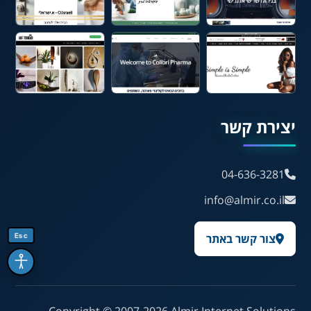
עברית
English
Русский
العربية
Français
💾 שמור הגדרות
📂 טען הגדרות
יצירת קשר
הצהרת נגישות
משוב נגישות
04-636-3281
info@almir.co.il
פותח על ידי
אלמיר מערכות תוכנה
Esc
צור קשר באתר