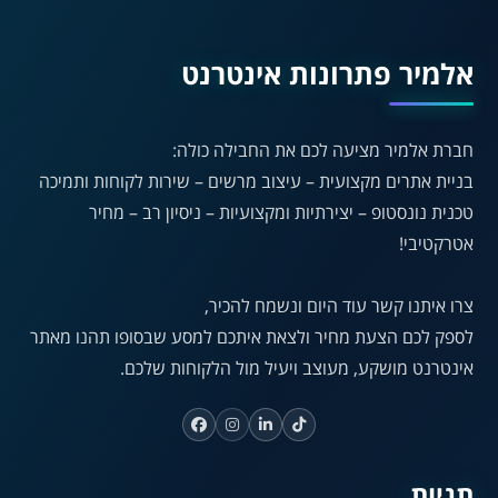
A
A
A
A
A
אלמיר פתרונות אינטרנט
◐
◑
חברת אלמיר מציעה לכם את החבילה כולה:
ניגודיות גבוהה
ניגודיות הפוכה
בניית אתרים מקצועית – עיצוב מרשים – שירות לקוחות ותמיכה
☀
◌
טכנית נונסטופ – יצירתיות ומקצועיות – ניסיון רב – מחיר
גווני אפור
בהירות גבוהה
אטרקטיבי!
צרו איתנו קשר עוד היום ונשמח להכיר,
🔗
𝔸
לספק לכם הצעת מחיר ולצאת איתכם למסע שבסופו תהנו מאתר
גופן לדיסלקציה
הדגשת קישורים
אינטרנט מושקע, מעוצב ויעיל מול הלקוחות שלכם.
↕
⇿
ריווח טקסט
גובה שורה
תגיות