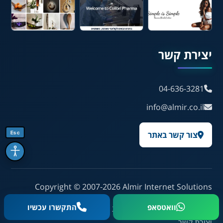
💾 שמור הגדרות
📂 טען הגדרות
יצירת קשר
הצהרת נגישות
משוב נגישות
04-636-3281
info@almir.co.il
פותח על ידי
אלמיר מערכות תוכנה
Esc
צור קשר באתר
Copyright © 2007-2026
Almir Internet Solutions
וואטסאפ
התקשרו עכשיו
ראשי
פרויקטים
בלוג
אודות
הצהרת נגישות
הצהרת פרטיות
יצירת קשר