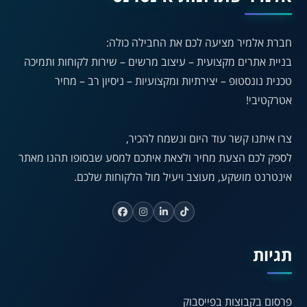
◐
◑
חברת אלמיר מציעה לכם את החבילה כולה:
ניגודיות גבוהה
ניגודיות הפוכה
בניית אתרים מקצועית – עיצוב מרשים – שירות לקוחות ותמיכה
☀
◌
טכנית נונסטופ – יצירתיות ומקצועיות – ניסיון רב – מחיר
גווני אפור
בהירות גבוהה
אטרקטיבי!
צרו איתנו קשר עוד היום ונשמח להכיר,
🔗
𝔸
לספק לכם הצעת מחיר ולצאת איתכם למסע שבסופו תהנו מאתר
גופן לדיסלקציה
הדגשת קישורים
אינטרנט מושקע, מעוצב ויעיל מול הלקוחות שלכם.
↕
⇿
ריווח טקסט
גובה שורה
תגיות
⏸
⬡
הדגשת פוקוס
עצירת אנימציות
פרסום בקבוצות בפייסבוק