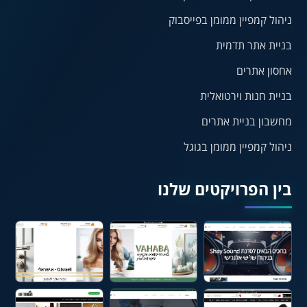
ניהול קמפיין ממומן בפייסבוק
¶
🌙
בניית אתר תדמית
מצב לילה
הדגשת כותרות
אחסון אתרים
⬆
⬍
ריווח פסקאות
סמן גדול
בניית חנות וירטואלית
מחשבון בניית אתרים
ניהול קמפיין ממומן בגוגל
🔊 קריאת טקסט (Beta)
📖 דיסלקציה
👁 ראייה חלשה
בין הפרויקטים שלנו
🖱 מוטורי
🧠 קוגניטיבי
עברית
English
Русский
العربية
Français