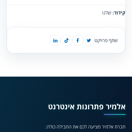
קידוד:
שלנו
שתף פרויקט
נגישות מאת ASM
Accessibility
תקן ישראלי IS 5568
אלמיר פתרונות אינטרנט
A
חברת אלמיר מציעה לכם את החבילה כולה:
A
A
A
A