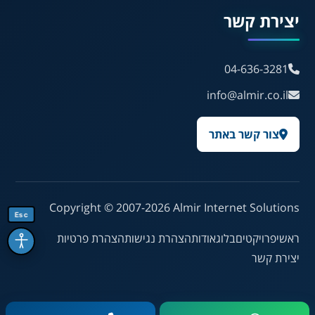
יצירת קשר
Français
04-636-3281
💾 שמור הגדרות
📂 טען הגדרות
info@almir.co.il
צור קשר באתר
הצהרת נגישות
משוב נגישות
פותח על ידי
אלמיר מערכות תוכנה
Copyright © 2007-2026
Almir Internet Solutions
Esc
ראשי
פרויקטים
בלוג
אודות
הצהרת נגישות
הצהרת פרטיות
יצירת קשר