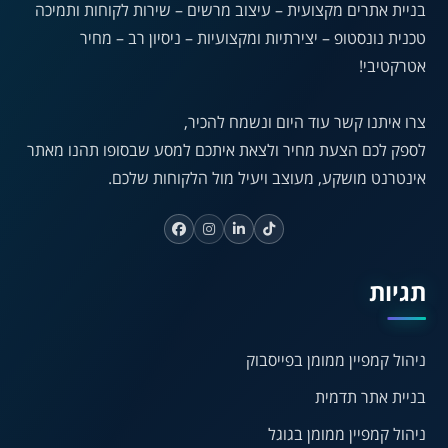
בניית אתרים מקצועית – עיצוב מרשים – שירות לקוחות ותמיכה
טכנית נונסטופ – יצירתיות ומקצועיות – ניסיון רב – מחיר
אטרקטיבי!
◐
◑
ניגודיות גבוהה
ניגודיות הפוכה
צרו איתנו קשר עוד היום ונשמח להכיר,
☀
◌
לספק לכם הצעת מחיר ולצאת איתכם למסע שבסופו תהנו מאתר
גווני אפור
בהירות גבוהה
אינטרנט מושקע, מעוצב ויעיל מול הלקוחות שלכם.
🔗
𝔸
גופן לדיסלקציה
הדגשת קישורים
תגיות
↕
⇿
ריווח טקסט
גובה שורה
ניהול קמפיין ממומן בפייסבוק
בניית אתר תדמית
⏸
⬡
ניהול קמפיין ממומן בגוגל