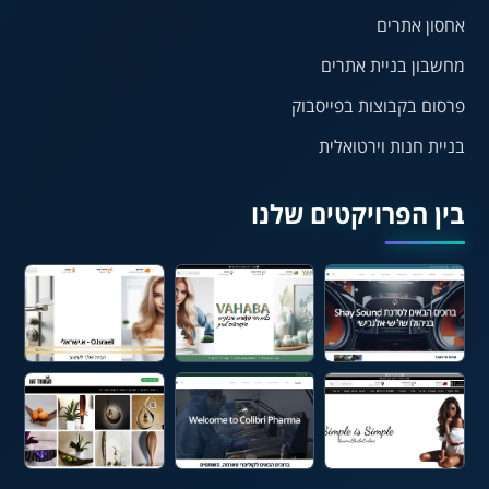
הדגשת פוקוס
עצירת אנימציות
אחסון אתרים
מחשבון בניית אתרים
¶
🌙
פרסום בקבוצות בפייסבוק
מצב לילה
הדגשת כותרות
בניית חנות וירטואלית
⬆
⬍
ריווח פסקאות
סמן גדול
בין הפרויקטים שלנו
🔊 קריאת טקסט (Beta)
📖 דיסלקציה
👁 ראייה חלשה
🖱 מוטורי
🧠 קוגניטיבי
עברית
English
Русский
العربية