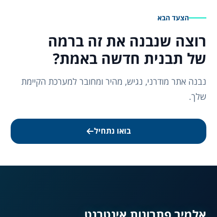
הצעד הבא
רוצה שנבנה את זה ברמה
של תבנית חדשה באמת?
נבנה אתר מודרני, נגיש, מהיר ומחובר למערכת הקיימת
שלך.
בואו נתחיל
נגישות מאת ASM
Accessibility
אלמיר פתרונות אינטרנט
תקן ישראלי IS 5568