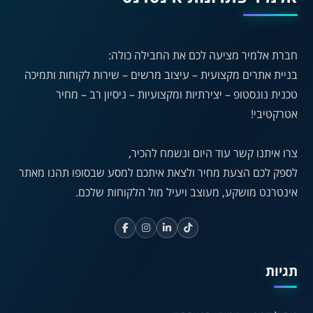
A
A
A
A
חברת אלמיר מציעה לכם את החבילה כולה:
A
בניית אתרים מקצועית – עיצוב מרשים – שירות לקוחות ותמיכה
טכנית נונסטופ – יצירתיות ומקצועיות – ניסיון רב – מחיר
אטרקטיבי!
◐
◑
ניגודיות גבוהה
ניגודיות הפוכה
צרו איתנו קשר עוד היום ונשמח להכיר,
☀
◌
לספק לכם הצעת מחיר ולצאת איתכם למסע שבסופו תהנו מאתר
גווני אפור
בהירות גבוהה
אינטרנט מושקע, מעוצב ויעיל מול הלקוחות שלכם.
🔗
𝔸
גופן לדיסלקציה
הדגשת קישורים
תגיות
↕
⇿
ריווח טקסט
גובה שורה