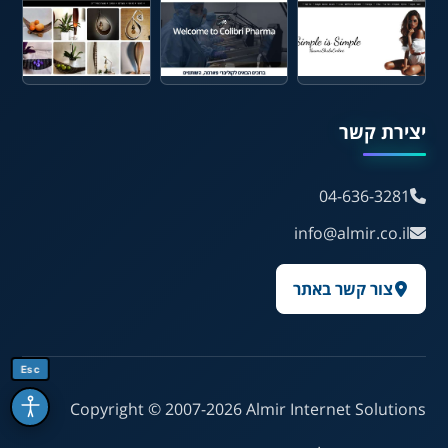
العربية
עברית
English
Русский
Français
יצירת קשר
💾 שמור הגדרות
📂 טען הגדרות
04-636-3281
info@almir.co.il
הצהרת נגישות
משוב נגישות
צור קשר באתר
פותח על ידי
אלמיר מערכות תוכנה
Esc
Copyright © 2007-2026
Almir Internet Solutions