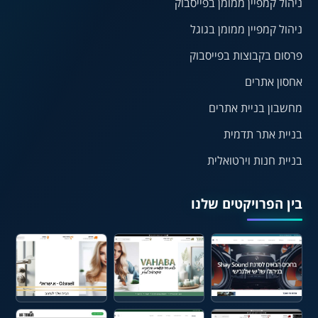
ניהול קמפיין ממומן בפייסבוק
ניהול קמפיין ממומן בגוגל
⏸
⬡
פרסום בקבוצות בפייסבוק
הדגשת פוקוס
עצירת אנימציות
אחסון אתרים
מחשבון בניית אתרים
¶
🌙
בניית אתר תדמית
מצב לילה
הדגשת כותרות
בניית חנות וירטואלית
⬆
⬍
ריווח פסקאות
סמן גדול
בין הפרויקטים שלנו
🔊 קריאת טקסט (Beta)
👁 ראייה חלשה
📖 דיסלקציה
🖱 מוטורי
🧠 קוגניטיבי