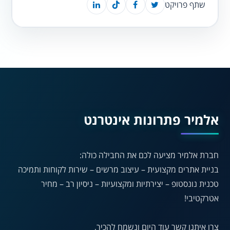
שתף פרויקט
נגישות מאת ASM
Accessibility
תקן ישראלי IS 5568
אלמיר פתרונות אינטרנט
A
חברת אלמיר מציעה לכם את החבילה כולה:
A
A
A
A
בניית אתרים מקצועית – עיצוב מרשים – שירות לקוחות ותמיכה
טכנית נונסטופ – יצירתיות ומקצועיות – ניסיון רב – מחיר
אטרקטיבי!
◐
◑
ניגודיות גבוהה
ניגודיות הפוכה
צרו איתנו קשר עוד היום ונשמח להכיר,