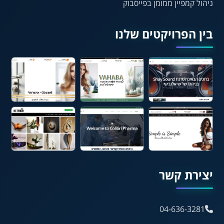
ניהול קמפיין ממומן בפייסבוק
⬆
⬍
ריווח פסקאות
סמן גדול
בין הפרויקטים שלנו
🔊 קריאת טקסט (Beta)
📖 דיסלקציה
👁 ראייה חלשה
🖱 מוטורי
🧠 קוגניטיבי
עברית
English
Русский
العربية
יצירת קשר
Français
04-636-3281
💾 שמור הגדרות
📂 טען הגדרות