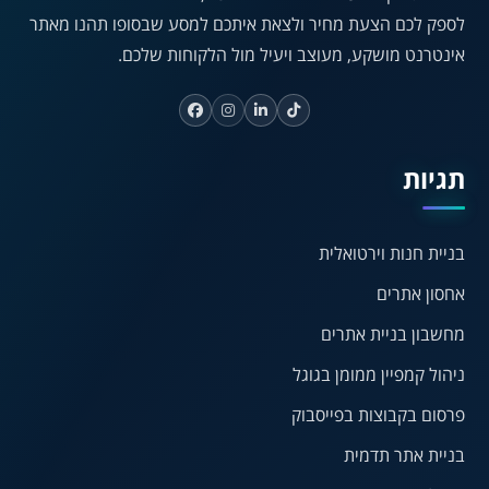
☀
◌
לספק לכם הצעת מחיר ולצאת איתכם למסע שבסופו תהנו מאתר
גווני אפור
בהירות גבוהה
אינטרנט מושקע, מעוצב ויעיל מול הלקוחות שלכם.
🔗
𝔸
גופן לדיסלקציה
הדגשת קישורים
תגיות
↕
⇿
ריווח טקסט
גובה שורה
בניית חנות וירטואלית
אחסון אתרים
⏸
⬡
מחשבון בניית אתרים
הדגשת פוקוס
עצירת אנימציות
ניהול קמפיין ממומן בגוגל
פרסום בקבוצות בפייסבוק
¶
🌙
בניית אתר תדמית
מצב לילה
הדגשת כותרות