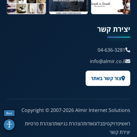
עברית
English
Русский
العربية
יצירת קשר
Français
04-636-3281
💾 שמור הגדרות
📂 טען הגדרות
info@almir.co.il
צור קשר באתר
הצהרת נגישות
משוב נגישות
פותח על ידי
אלמיר מערכות תוכנה
Copyright © 2007-2026
Almir Internet Solutions
Esc
ראשי
פרויקטים
בלוג
אודות
הצהרת נגישות
הצהרת פרטיות
יצירת קשר