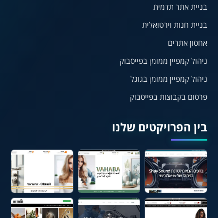
בניית אתר תדמית
⏸
⬡
בניית חנות וירטואלית
הדגשת פוקוס
עצירת אנימציות
אחסון אתרים
ניהול קמפיין ממומן בפייסבוק
¶
🌙
ניהול קמפיין ממומן בגוגל
מצב לילה
הדגשת כותרות
פרסום בקבוצות בפייסבוק
⬆
⬍
ריווח פסקאות
סמן גדול
בין הפרויקטים שלנו
🔊 קריאת טקסט (Beta)
📖 דיסלקציה
👁 ראייה חלשה
🖱 מוטורי
🧠 קוגניטיבי