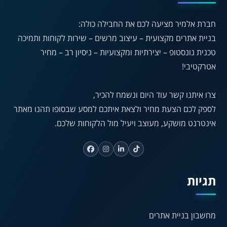
A
חברת אלמיר מציעה לכם את החבילה כולה:
A
A
A
A
בניית אתרים מקצועית – עיצוב מרשים – שירות לקוחות ותמיכה
טכנית נונסטופ – יצירתיות ומקצועיות – ניסיון רב – מחיר
אטרקטיבי!
◐
◑
ניגודיות גבוהה
ניגודיות הפוכה
צרו איתנו קשר עוד היום ונשמח להכיר,
☀
◌
לספק לכם הצעת מחיר ולצאת איתכם למסע שבסופו תהנו מאתר
גווני אפור
בהירות גבוהה
אינטרנט מושקע, מעוצב ויעיל מול הלקוחות שלכם.
🔗
𝔸
גופן לדיסלקציה
הדגשת קישורים
תגיות
↕
⇿
ריווח טקסט
גובה שורה
מחשבון בניית אתרים