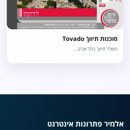
סוכנות תיווך Tovado
משרד תיווך בתל אביב...
נגישות מאת ASM
Accessibility
תקן ישראלי IS 5568
אלמיר פתרונות אינטרנט