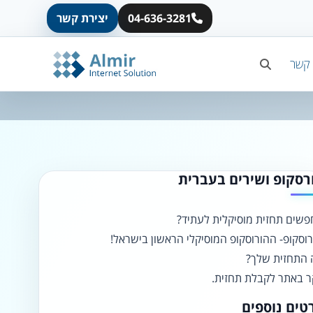
04-636-3281
יצירת קשר
A
A
A
A
A
 קשר
◐
◑
ניגודיות גבוהה
ניגודיות הפוכה
☀
◌
גווני אפור
בהירות גבוהה
רסקופ ושירים בעברית
שים תחזית מוסיקלית לעתיד?
🔗
𝔸
וסקופ- ההורוסקופ המוסיקלי הראשון בישראל!
גופן לדיסלקציה
הדגשת קישורים
התחזית שלך?
↕
⇿
 באתר לקבלת תחזית.
ריווח טקסט
גובה שורה
טים נוספים