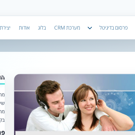
פרסום בדיגיטל
מערכת CRM
בלוג
אודות
יצירת
הו
מחפ
שיר
מה 
בקר
פר