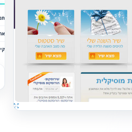
תכנ
את
קיד