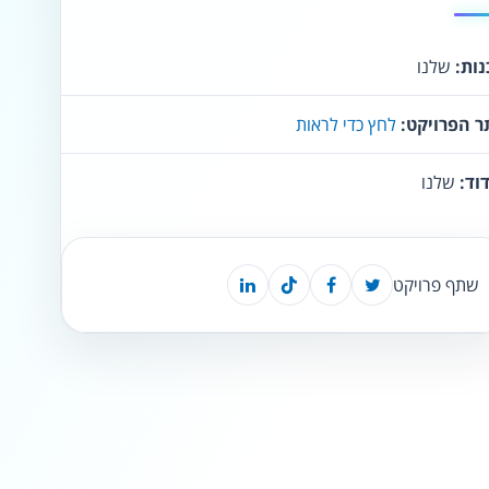
⬡
↖
ות:
שלנו
סמן גדול
הדגשת פוקוס
▬
⏸
ר הפרויקט:
לחץ כדי לראות
עצירת אנימציות
מדריך קריאה
וד:
שלנו
¶
🌙
מצב לילה
הדגשת כותרות
שתף פרויקט
⬆
⬍
ריווח פסקאות
סמן גדול
🔊 קריאת טקסט (Beta)
📖 דיסלקציה
👁 ראייה חלשה