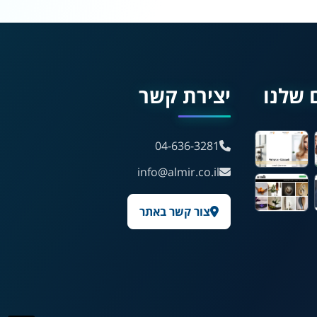
🖱 מוטורי
🧠 קוגניטיבי
עברית
English
Русский
العربية
 שלנו
יצירת קשר
Français
04-636-3281
💾 שמור הגדרות
📂 טען הגדרות
info@almir.co.il
צור קשר באתר
הצהרת נגישות
משוב נגישות
פותח על ידי
אלמיר מערכות תוכנה