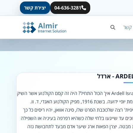
04-636-3281
יצירת קשר
A
A
A
A
A
 קשר
◐
◑
ניגודיות גבוהה
ניגודיות הפוכה
☀
◌
ARD - ארדל
גווני אפור
בהירות גבוהה
Ardell Israel ​איך הכול התחיל? היה זה קסם הקולנוע אשר השיק
🔗
𝔸
מגמת יופי ידועה. בשנת 1916, מפיק הקולנוע האגדי, ד. וו.
גופן לדיסלקציה
הדגשת קישורים
פית' רצה שלכוכבת הסרט שלו, סינה אוואן, יהיו ריסים כל כך
כים עד שייגעו בלחי שלה כשהיא רפרפה בעיניה או השפילה
↕
⇿
מבטה. יצרן הפאות ארג שיער אדם מבעד לתחבושת גזה
ריווח טקסט
גובה שורה