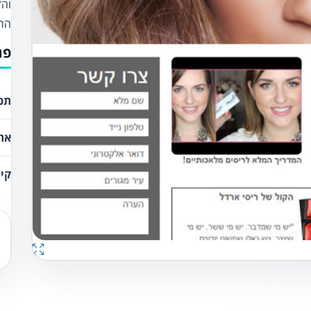
והד
הרא
פר
תכנ
את
קיד