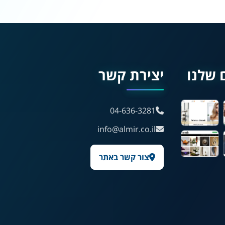
🖱 מוטורי
🧠 קוגניטיבי
עברית
English
Русский
العربية
 שלנו
יצירת קשר
Français
04-636-3281
💾 שמור הגדרות
📂 טען הגדרות
info@almir.co.il
צור קשר באתר
הצהרת נגישות
משוב נגישות
פותח על ידי
אלמיר מערכות תוכנה