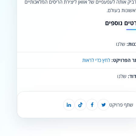
ביק אותה לעפעפיים של אוואן ליצירת הריסים המלאכותיים
שונות בעולם.
⬡
↖
טים נוספים
סמן גדול
הדגשת פוקוס
▬
⏸
ות:
שלנו
עצירת אנימציות
מדריך קריאה
ר הפרויקט:
לחץ כדי לראות
¶
🌙
וד:
שלנו
מצב לילה
הדגשת כותרות
⬆
⬍
ריווח פסקאות
סמן גדול
שתף פרויקט
🔊 קריאת טקסט (Beta)
📖 דיסלקציה
👁 ראייה חלשה