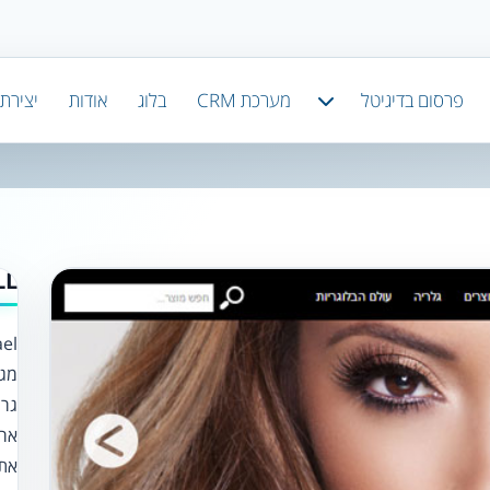
פרסום בדיגיטל
מערכת CRM
בלוג
אודות
יצירת
ELL
גרי
ארו
את 