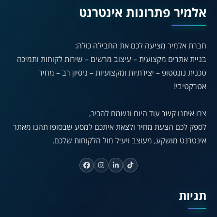
תקן ישראלי IS 5568
אלמיר פתרונות אינטרנט
A
חברת אלמיר מציעה לכם את החבילה כולה:
A
A
A
A
בניית אתרים מקצועית – עיצוב מרשים – שירות לקוחות ותמיכה
טכנית נונסטופ – יצירתיות ומקצועיות – ניסיון רב – מחיר
אטרקטיבי!
◐
◑
ניגודיות גבוהה
ניגודיות הפוכה
צרו איתנו קשר עוד היום ונשמח להכיר,
☀
◌
לספק לכם הצעת מחיר ולצאת איתכם למסע שבסופו תהנו מאתר
גווני אפור
בהירות גבוהה
אינטרנט מושקע, מעוצב ויעיל מול הלקוחות שלכם.
🔗
𝔸
גופן לדיסלקציה
הדגשת קישורים
תגיות
↕
⇿