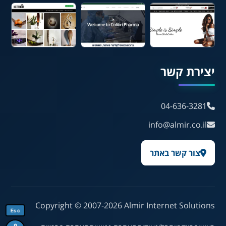
🖱 מוטורי
🧠 קוגניטיבי
עברית
English
Русский
العربية
יצירת קשר
Français
04-636-3281
💾 שמור הגדרות
📂 טען הגדרות
info@almir.co.il
צור קשר באתר
הצהרת נגישות
משוב נגישות
פותח על ידי
אלמיר מערכות תוכנה
Copyright © 2007-2026
Almir Internet Solutions
Esc