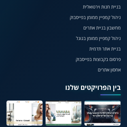
ריווח טקסט
גובה שורה
בניית חנות וירטואלית
ניהול קמפיין ממומן בפייסבוק
⏸
⬡
מחשבון בניית אתרים
הדגשת פוקוס
עצירת אנימציות
ניהול קמפיין ממומן בגוגל
בניית אתר תדמית
¶
🌙
פרסום בקבוצות בפייסבוק
מצב לילה
הדגשת כותרות
אחסון אתרים
⬆
⬍
ריווח פסקאות
סמן גדול
בין הפרויקטים שלנו
🔊 קריאת טקסט (Beta)
📖 דיסלקציה
👁 ראייה חלשה